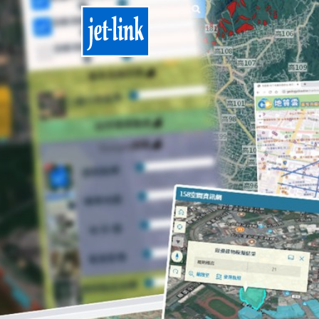
努力耕耘
榮獲多次獎
歷經多年努力，公司除獲得客戶一致肯定外
並榮獲多次獎項鼓勵與肯定